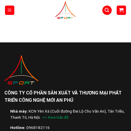
Skip
to
content
CÔNG TY CỔ PHẦN SẢN XUẤT VÀ THƯƠNG MẠI PHÁT
TRIỂN CÔNG NGHỆ MỚI AN PHÚ
Nhà máy:
KCN Yên Xá (Cuối đường Đai Lộ Chu Văn An), Tân Triều,
Thanh Trì, Hà Nội.
->> Xem bản đồ
Hotline:
0968182116