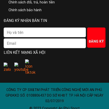
Chính sách đổi, trả, hoàn tiền
Chính sách bảo hành
ĐĂNG KÝ NHẬN BẢN TIN
LIÊN KẾT MẠNG XÃ HỘI
CÔNG TY CP SX&TM PHÁT TRIỂN CÔNG NGHỆ MỚI AN PHÚ.
GPĐKKD SỐ: 0108806437 DO SỞ KHĐT TP. HÀ NỘI CẤP NGÀY
02/07/2019
© 2023 Copyright An Phú Sport