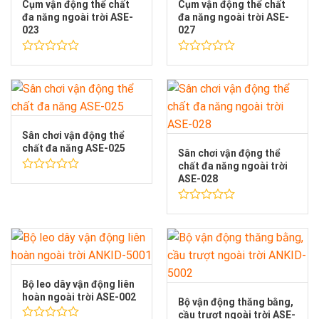
Cụm vận động thể chất
Cụm vận động thể chất
đa năng ngoài trời ASE-
đa năng ngoài trời ASE-
023
027
Được
Được
xếp
xếp
hạng
hạng
0
0
5
5
sao
sao
Sân chơi vận động thể
chất đa năng ASE-025
Sân chơi vận động thể
chất đa năng ngoài trời
ASE-028
Được
xếp
hạng
Được
0
xếp
5
hạng
sao
0
5
sao
Bộ leo dây vận động liên
hoàn ngoài trời ASE-002
Bộ vận động thăng bằng,
cầu trượt ngoài trời ASE-