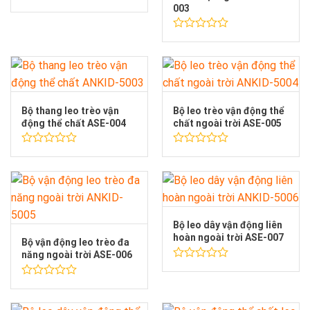
003
Được
xếp
hạng
Được
0
xếp
5
hạng
sao
0
5
sao
Bộ thang leo trèo vận
Bộ leo trèo vận động thể
động thể chất ASE-004
chất ngoài trời ASE-005
Được
Được
xếp
xếp
hạng
hạng
0
0
5
5
sao
sao
Bộ leo dây vận động liên
hoàn ngoài trời ASE-007
Bộ vận động leo trèo đa
năng ngoài trời ASE-006
Được
xếp
Được
hạng
xếp
0
hạng