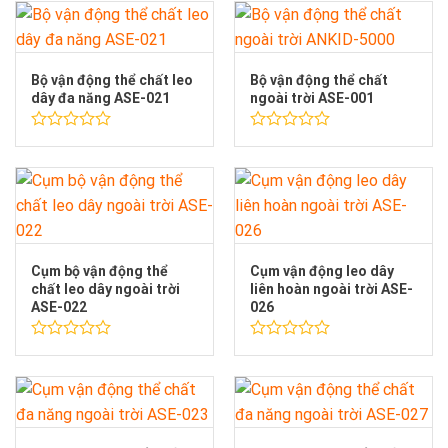
0
hạng
5
0
sao
5
sao
Bộ vận động thể chất leo
Bộ vận động thể chất
dây đa năng ASE-021
ngoài trời ASE-001
Được
Được
xếp
xếp
hạng
hạng
0
0
5
5
sao
sao
Cụm bộ vận động thể
Cụm vận động leo dây
chất leo dây ngoài trời
liên hoàn ngoài trời ASE-
ASE-022
026
Được
Được
xếp
xếp
hạng
hạng
0
0
5
5
sao
sao