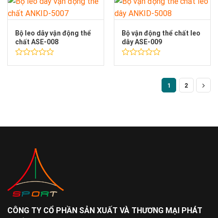
5
0
sao
5
sao
Bộ leo dây vận động thể
Bộ vận động thể chất leo
chất ASE-008
dây ASE-009
Được
Được
xếp
xếp
hạng
hạng
1
2
0
0
5
5
sao
sao
CÔNG TY CỔ PHẦN SẢN XUẤT VÀ THƯƠNG MẠI PHÁT