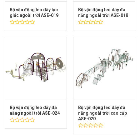
Bộ vận động leo dây lục
Bộ vận động leo dây đa
giác ngoài trời ASE-019
năng ngoài trời ASE-018
Được
Được
xếp
xếp
hạng
hạng
0
0
5
5
sao
sao
Bộ vận động leo dây đa
Bộ vận động leo dây đa
năng ngoài trời ASE-024
năng ngoài trời cao cấp
ASE-020
Được
xếp
Được
hạng
xếp