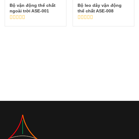
Bộ vận động thể chất
Bộ leo dây vận động
ngoài trời ASE-001
thể chất ASE-008
Được
Được
xếp
xếp
hạng
hạng
0
0
5
5
sao
sao