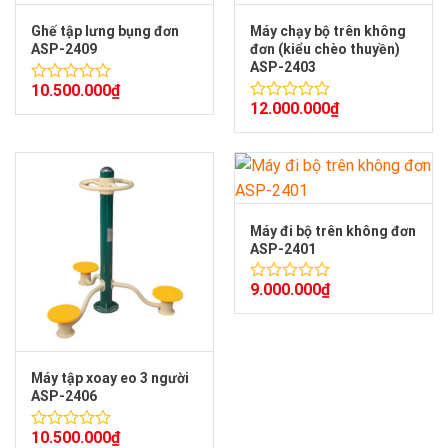
Ghế tập lưng bụng đơn
Máy chạy bộ trên không
ASP-2409
đơn (kiểu chèo thuyền)
ASP-2403
10.500.000
₫
Được
12.000.000
₫
xếp
Được
hạng
xếp
0
hạng
5
0
sao
5
sao
Máy đi bộ trên không đơn
ASP-2401
9.000.000
₫
Được
xếp
hạng
0
5
sao
Máy tập xoay eo 3 người
ASP-2406
10.500.000
₫
Được