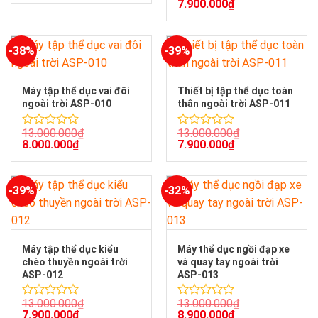
7.900.000
₫
xếp
0
hạng
5
0
sao
5
-38%
-39%
sao
Máy tập thể dục vai đôi
Thiết bị tập thể dục toàn
ngoài trời ASP-010
thân ngoài trời ASP-011
13.000.000
₫
13.000.000
₫
Được
Được
8.000.000
₫
7.900.000
₫
xếp
xếp
hạng
hạng
0
0
5
5
-39%
-32%
sao
sao
Máy tập thể dục kiểu
Máy thể dục ngồi đạp xe
chèo thuyền ngoài trời
và quay tay ngoài trời
ASP-012
ASP-013
13.000.000
₫
13.000.000
₫
Được
Được
7.900.000
₫
8.900.000
₫
xếp
xếp