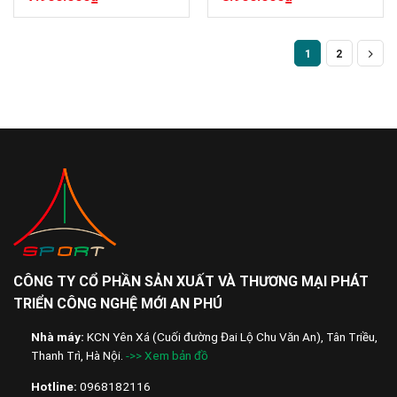
hạng
hạng
0
0
5
5
1
2
sao
sao
CÔNG TY CỔ PHẦN SẢN XUẤT VÀ THƯƠNG MẠI PHÁT
TRIỂN CÔNG NGHỆ MỚI AN PHÚ
Nhà máy:
KCN Yên Xá (Cuối đường Đai Lộ Chu Văn An), Tân Triều,
Thanh Trì, Hà Nội.
->> Xem bản đồ
Hotline:
0968182116