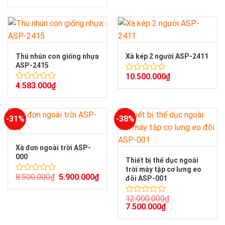
xếp
hạng
0
5
sao
Thú nhún con giống nhựa
Xà kép 2 người ASP-2411
ASP-2415
10.500.000
₫
Được
4.583.000
₫
xếp
Được
hạng
xếp
0
hạng
5
0
-31%
-38%
sao
5
sao
Xà đơn ngoài trời ASP-
000
Thiết bị thể dục ngoài
trời máy tập cơ lưng eo
8.500.000
₫
5.900.000
₫
đôi ASP-001
Được
xếp
hạng
12.000.000
₫
Được
0
7.500.000
₫
xếp
5
hạng
sao
0