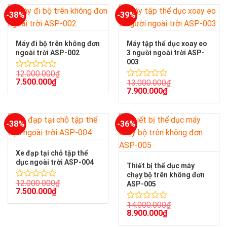
5
-38%
-39%
sao
Máy đi bộ trên không đơn
Máy tập thể dục xoay eo
ngoài trời ASP-002
3 người ngoài trời ASP-
003
12.000.000
₫
Được
7.500.000
₫
13.000.000
₫
xếp
Được
7.900.000
₫
hạng
xếp
0
hạng
5
0
sao
5
-38%
-36%
sao
Xe đạp tại chỗ tập thể
dục ngoài trời ASP-004
Thiết bị thể dục máy
chạy bộ trên không đơn
12.000.000
₫
ASP-005
Được
7.500.000
₫
xếp
hạng
14.000.000
₫
Được
0
8.900.000
₫
xếp
5
hạng
sao