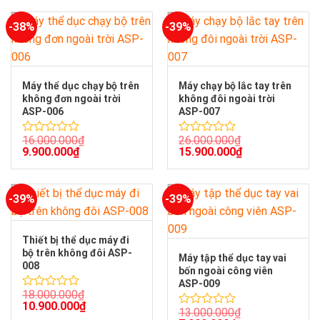
0
5
-38%
-39%
sao
Máy thể dục chạy bộ trên
Máy chạy bộ lắc tay trên
không đơn ngoài trời
không đôi ngoài trời
ASP-006
ASP-007
16.000.000
₫
26.000.000
₫
Được
Được
9.900.000
₫
15.900.000
₫
xếp
xếp
hạng
hạng
0
0
5
5
-39%
-39%
sao
sao
Thiết bị thể dục máy đi
bộ trên không đôi ASP-
Máy tập thể dục tay vai
008
bốn ngoài công viên
ASP-009
18.000.000
₫
Được
10.900.000
₫
xếp
13.000.000
₫
Được
hạng