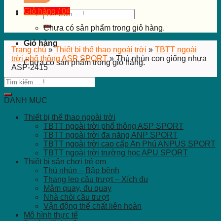
Giỏ hàng /
0
₫
Tìm
kiếm:
Chưa có sản phẩm trong giỏ hàng.
Giỏ hàng
Trang chủ
»
Thiết bị thể thao ngoài trời
»
TBTT ngoài
trời phổ thông ASP SPORT
»
Thú nhún con giống nhựa
Chưa có sản phẩm trong giỏ hàng.
ASP-2415
DANH MỤC
Thiết bị thể thao ngoài trời
TBTT ngoài trời phổ thông ASP SPORT
TBTT ngoài trời đa năng ANP SPORT
TBTT ngoài trời cao cấp An Phú ANPUS SPORT
TBTT ngoài trời trường học APU SPORT
Thiết bị sân chơi trẻ em
Thú nhún – Bập bênh
Thang leo cầu trượt – Xích đu
Mâm quay, đu quay
Nhà chòi cầu trượt
Vận động thể chất liên hoàn
Mô hình thực tế