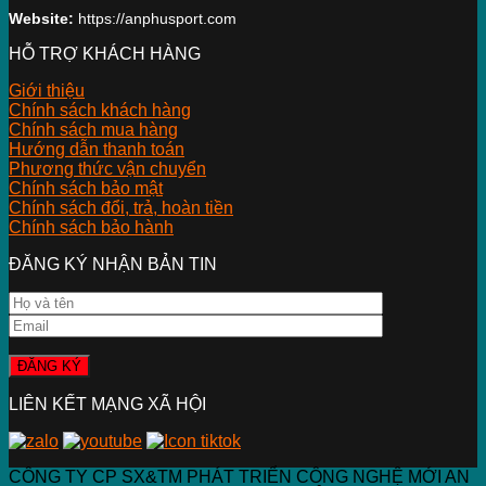
Website:
https://anphusport.com
HỖ TRỢ KHÁCH HÀNG
Giới thiệu
Chính sách khách hàng
Chính sách mua hàng
Hướng dẫn thanh toán
Phương thức vận chuyển
Chính sách bảo mật
Chính sách đổi, trả, hoàn tiền
Chính sách bảo hành
ĐĂNG KÝ NHẬN BẢN TIN
LIÊN KẾT MẠNG XÃ HỘI
CÔNG TY CP SX&TM PHÁT TRIỂN CÔNG NGHỆ MỚI AN