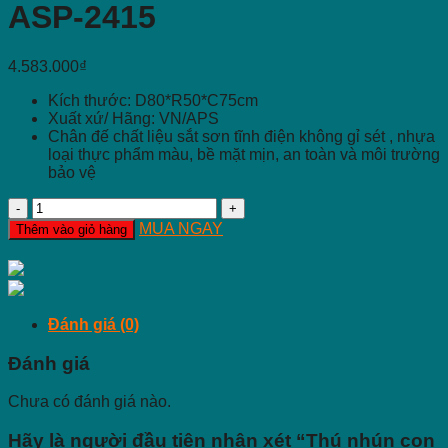
ASP-2415
4.583.000
₫
Kích thước: D80*R50*C75cm
Xuất xứ/ Hãng: VN/APS
Chân đế chất liệu sắt sơn tĩnh điện không gỉ sét , nhựa
loại thực phẩm màu, bề mặt mịn, an toàn và môi trường
bảo vệ
Thú
nhún
MUA NGAY
Thêm vào giỏ hàng
con
giống
nhựa
ASP-
2415
Đánh giá (0)
số
lượng
Đánh giá
Chưa có đánh giá nào.
Hãy là người đầu tiên nhận xét “Thú nhún con