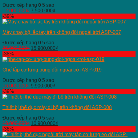
Được xếp hạng
0
5 sao
12.000.000
₫
7.500.000
₫
-39%
Máy chạy bộ lắc tay trên không đôi ngoài trời ASP-007
Được xếp hạng
0
5 sao
26.000.000
₫
15.900.000
₫
-38%
Ghế tập cơ lưng bụng đôi ngoài trời ASP-019
Được xếp hạng
0
5 sao
16.000.000
₫
9.900.000
₫
-39%
Thiết bị thể dục máy đi bộ trên không đôi ASP-008
Được xếp hạng
0
5 sao
18.000.000
₫
10.900.000
₫
-38%