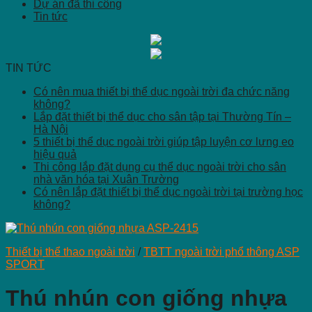
Dự án đã thi công
Tin tức
TIN TỨC
Có nên mua thiết bị thể dục ngoài trời đa chức năng
không?
Lắp đặt thiết bị thể dục cho sân tập tại Thường Tín –
Hà Nội
5 thiết bị thể dục ngoài trời giúp tập luyện cơ lưng eo
hiệu quả
Thi công lắp đặt dụng cụ thể dục ngoài trời cho sân
nhà văn hóa tại Xuân Trường
Có nên lắp đặt thiết bị thể dục ngoài trời tại trường học
không?
Thiết bị thể thao ngoài trời
/
TBTT ngoài trời phổ thông ASP
SPORT
Thú nhún con giống nhựa