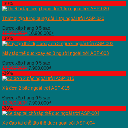
-39%
Thiết bị tập lưng bụng đôi 1 trụ ngoài trời ASP-020
Được xếp hạng
0
5 sao
18.000.000
₫
10.900.000
₫
-39%
Máy tập thể dục xoay eo 3 người ngoài trời ASP-003
Được xếp hạng
0
5 sao
13.000.000
₫
7.900.000
₫
-39%
Xà đơn 2 bậc ngoài trời ASP-015
Được xếp hạng
0
5 sao
13.000.000
₫
7.900.000
₫
-38%
Xe đạp tại chỗ tập thể dục ngoài trời ASP-004