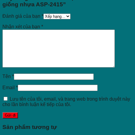
giống nhựa ASP-2415”
Đánh giá của bạn
*
Nhận xét của bạn
*
Tên
*
Email
*
Lưu tên của tôi, email, và trang web trong trình duyệt này
cho lần bình luận kế tiếp của tôi.
Sản phẩm tương tự