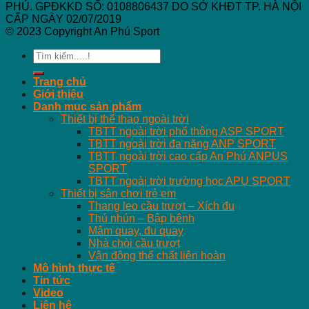
PHÚ. GPĐKKD SỐ: 0108806437 DO SỞ KHĐT TP. HÀ NỘI
CẤP NGÀY 02/07/2019
© 2023 Copyright An Phú Sport
Search
for:
Trang chủ
Giới thiệu
Danh mục sản phẩm
Thiết bị thể thao ngoài trời
TBTT ngoài trời phổ thông ASP SPORT
TBTT ngoài trời đa năng ANP SPORT
TBTT ngoài trời cao cấp An Phú ANPUS
SPORT
TBTT ngoài trời trường học APU SPORT
Thiết bị sân chơi trẻ em
Thang leo cầu trượt – Xích đu
Thú nhún – Bập bênh
Mâm quay, đu quay
Nhà chòi cầu trượt
Vận động thể chất liên hoàn
Mô hình thực tế
Tin tức
Video
Liên hệ