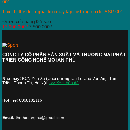
Thiết bị thể dục ngoài trời máy tập cơ lưng eo đôi ASP-001
Được xếp hạng
0
5 sao
12.000.000
₫
7.500.000
₫
CÔNG TY CỔ PHẦN SẢN XUẤT VÀ THƯƠNG MẠI PHÁT
TRIỂN CÔNG NGHỆ MỚI AN PHÚ
Nhà máy:
KCN Yên Xá (Cuối đường Đai Lộ Chu Văn An), Tân
Triều, Thanh Trì, Hà Nội.
->> Xem bản đồ
Hotline:
0968182116
Email:
thethaoanphu@gmail.com