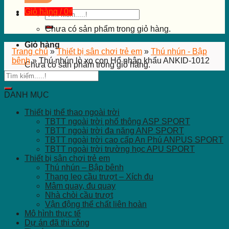
Giỏ hàng /
0
₫
Tìm
kiếm:
Chưa có sản phẩm trong giỏ hàng.
Giỏ hàng
Trang chủ
»
Thiết bị sân chơi trẻ em
»
Thú nhún - Bập
bênh
»
Thú nhún lò xo con Hổ nhập khẩu ANKID-1012
Chưa có sản phẩm trong giỏ hàng.
DANH MỤC
Thiết bị thể thao ngoài trời
TBTT ngoài trời phổ thông ASP SPORT
TBTT ngoài trời đa năng ANP SPORT
TBTT ngoài trời cao cấp An Phú ANPUS SPORT
TBTT ngoài trời trường học APU SPORT
Thiết bị sân chơi trẻ em
Thú nhún – Bập bênh
Thang leo cầu trượt – Xích đu
Mâm quay, đu quay
Nhà chòi cầu trượt
Vận động thể chất liên hoàn
Mô hình thực tế
Dự án đã thi công