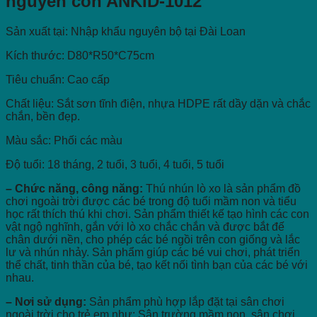
nguyên con ANKID-1012
Sản xuất tại: Nhập khẩu nguyên bộ tại Đài Loan
Kích thước: D80*R50*C75cm
Tiêu chuẩn: Cao cấp
Chất liệu: Sắt sơn tĩnh điện, nhựa HDPE rất dầy dặn và chắc
chắn, bền đẹp.
Màu sắc: Phối các màu
Độ tuổi: 18 tháng, 2 tuổi, 3 tuổi, 4 tuổi, 5 tuổi
– Chức năng, công năng:
Thú nhún lò xo là sản phẩm đồ
chơi ngoài trời được các bé trong độ tuổi mầm non và tiểu
học rất thích thú khi chơi. Sản phẩm thiết kế tạo hình các con
vật ngộ nghĩnh, gắn với lò xo chắc chắn và được bắt đế
chân dưới nền, cho phép các bé ngồi trên con giống và lắc
lư và nhún nhảy. Sản phẩm giúp các bé vui chơi, phát triển
thể chất, tinh thần của bé, tạo kết nối tình bạn của các bé với
nhau.
– Nơi sử dụng:
Sản phẩm phù hợp lắp đặt tại sân chơi
ngoài trời cho trẻ em như: Sân trường mầm non, sân chơi