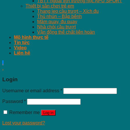
TBTT ngoài trời trường học APU SPORT
Thiết bị sân chơi trẻ em
Thang leo cầu trượt – Xích đu
Thú nhún – Bập bênh
Mâm quay, đu quay
Nhà chòi cầu trượt
Vận động thể chất liên hoàn
Mô hình thực tế
Tin tức
Video
Liên hệ
.
.
Login
Username or email address
*
Password
*
Remember me
Log in
Lost your password?