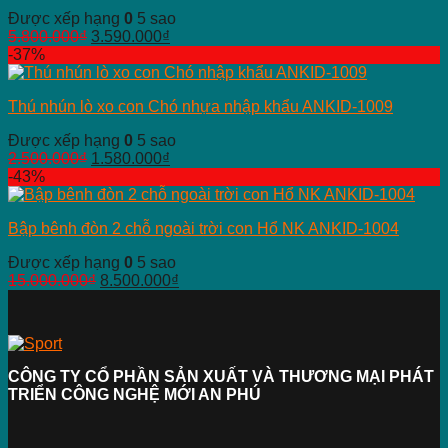
Được xếp hạng
0
5 sao
5.800.000
₫
3.590.000
₫
-37%
Thú nhún lò xo con Chó nhựa nhập khẩu ANKID-1009
Được xếp hạng
0
5 sao
2.500.000
₫
1.580.000
₫
-43%
Bập bênh đòn 2 chỗ ngoài trời con Hổ NK ANKID-1004
Được xếp hạng
0
5 sao
15.000.000
₫
8.500.000
₫
CÔNG TY CỔ PHẦN SẢN XUẤT VÀ THƯƠNG MẠI PHÁT
TRIỂN CÔNG NGHỆ MỚI AN PHÚ