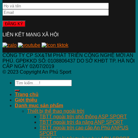
LIÊN KẾT MẠNG XÃ HỘI
CÔNG TY CP SX&TM PHÁT TRIỂN CÔNG NGHỆ MỚI AN
PHÚ. GPĐKKD SỐ: 0108806437 DO SỞ KHĐT TP. HÀ NỘI
CẤP NGÀY 02/07/2019
© 2023 Copyright An Phú Sport
Search
for:
Trang chủ
Giới thiệu
Danh mục sản phẩm
Thiết bị thể thao ngoài trời
TBTT ngoài trời phổ thông ASP SPORT
TBTT ngoài trời đa năng ANP SPORT
TBTT ngoài trời cao cấp An Phú ANPUS
SPORT