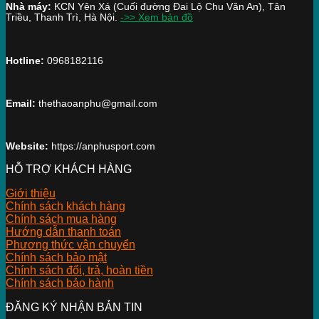
Nhà máy:
KCN Yên Xá (Cuối đường Đai Lộ Chu Văn An), Tân
Triều, Thanh Trì, Hà Nội.
->> Xem bản đồ
Hotline:
0968182116
Email:
thethaoanphu@gmail.com
Website:
https://anphusport.com
HỖ TRỢ KHÁCH HÀNG
Giới thiệu
Chính sách khách hàng
Chính sách mua hàng
Hướng dẫn thanh toán
Phương thức vận chuyển
Chính sách bảo mật
Chính sách đổi, trả, hoàn tiền
Chính sách bảo hành
ĐĂNG KÝ NHẬN BẢN TIN