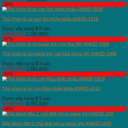
-38%
Thú nhún lò xo con Voi nhập khẩu ANKID-1016
Được xếp hạng
0
5 sao
4.500.000
₫
2.790.000
₫
-37%
Thú nhún lò xo ngoài trời con Nai nhựa NK ANKID-1006
Được xếp hạng
0
5 sao
2.500.000
₫
1.580.000
₫
-38%
Thú nhún lò xo con Rùa nhập khẩu ANKID-1014
Được xếp hạng
0
5 sao
4.500.000
₫
2.790.000
₫
-38%
Bập bênh đòn 2 chỗ ghế nhựa ngoài trời ANKID-1000