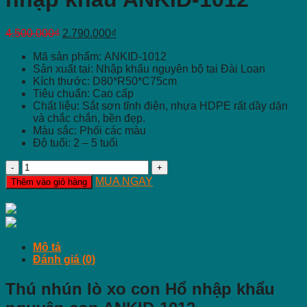
4.500.000
₫
2.790.000
₫
Mã sản phẩm:
ANKID-1012
Sản xuất tại: Nhập khẩu nguyên bộ tại Đài Loan
Kích thước: D80*R50*C75cm
Tiêu chuẩn: Cao cấp
Chất liệu:
Sắt sơn tĩnh điện, nhựa HDPE rất dầy dặn
và chắc chắn, bền đẹp.
Màu sắc:
Phối các màu
Độ tuổi:
2 – 5 tuổi
Thú
nhún
MUA NGAY
Thêm vào giỏ hàng
lò
xo
con
Hổ
nhập
Mô tả
khẩu
Đánh giá (0)
ANKID-
1012
Thú nhún lò xo con Hổ nhập khẩu
số
lượng