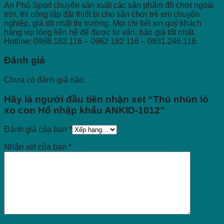
An Phú Sport chuyên sản xuất các sản phẩm đồ chơi ngoài
trời, thi công lắp đặt thiết bị cho sân chơi trẻ em chuyên
nghiệp, giá tốt nhất thị trường. Mọi chi tiết xin quý khách
hàng vui lòng liên hệ để được tư vấn, báo giá tốt nhất.
Hotline: 0968.182.116 – 0962 182 116 – 0931.246.116.
Đánh giá
Chưa có đánh giá nào.
Hãy là người đầu tiên nhận xét “Thú nhún lò
xo con Hổ nhập khẩu ANKID-1012”
Đánh giá của bạn
*
Nhận xét của bạn
*