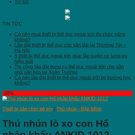
Tin tức
TIN TỨC
Có nên mua thiết bị thể dục ngoài trời đa chức năng
không?
Lắp đặt thiết bị thể dục cho sân tập tại Thường Tín –
Hà Nội
5 thiết bị thể dục ngoài trời giúp tập luyện cơ lưng eo
hiệu quả
Thi công lắp đặt dụng cụ thể dục ngoài trời cho sân
nhà văn hóa tại Xuân Trường
Có nên lắp đặt thiết bị thể dục ngoài trời tại trường học
không?
-38%
Thiết bị sân chơi trẻ em
/
Thú nhún - Bập bênh
Thú nhún lò xo con Hổ
nhập khẩu ANKID-1012