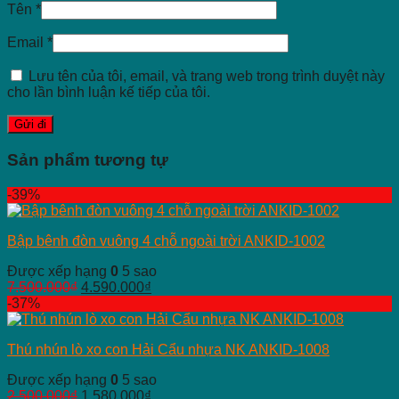
Tên
*
Email
*
Lưu tên của tôi, email, và trang web trong trình duyệt này
cho lần bình luận kế tiếp của tôi.
Sản phẩm tương tự
-39%
Bập bênh đòn vuông 4 chỗ ngoài trời ANKID-1002
Được xếp hạng
0
5 sao
7.500.000
₫
4.590.000
₫
-37%
Thú nhún lò xo con Hải Cẩu nhựa NK ANKID-1008
Được xếp hạng
0
5 sao
2.500.000
₫
1.580.000
₫