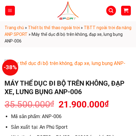
Skip
to
content
Trang chủ
»
Thiết bị thể thao ngoài trời
»
TBTT ngoài trời đa năng
ANP SPORT
»
Máy thể dục đi bộ trên không, đạp xe, lưng bụng
ANP-006
-38%
MÁY THỂ DỤC ĐI BỘ TRÊN KHÔNG, ĐẠP
XE, LƯNG BỤNG ANP-006
35.500.000
21.900.000
₫
₫
Mã sản phẩm:
ANP-006
Sản xuất tại: An Phú Sport