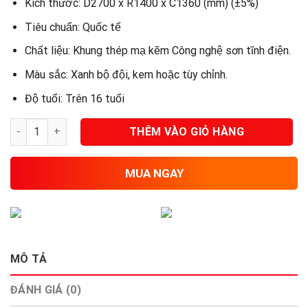
Kích thước:
D2700 x R1400 x C1360 (mm) (±5%)
Tiêu chuẩn:
Quốc tế
Chất liệu:
Khung thép mạ kẽm Công nghệ sơn tĩnh điện.
Màu sắc
: Xanh bộ đội, kem hoặc tùy chỉnh.
Độ tuổi:
Trên 16 tuổi
Máy thể dục đi bộ trên không, đạp xe, lưng bụng ANP-006 số 
THÊM VÀO GIỎ HÀNG
MUA NGAY
MÔ TẢ
ĐÁNH GIÁ (0)