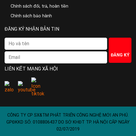
Chính sách đổi, trả, hoàn tiền
Chính sách bảo hành
ĐĂNG KÝ NHẬN BẢN TIN
LIÊN KẾT MẠNG XÃ HỘI
CÔNG TY CP SX&TM PHÁT TRIỂN CÔNG NGHỆ MỚI AN PHÚ.
GPĐKKD SỐ: 0108806437 DO SỞ KHĐT TP. HÀ NỘI CẤP NGÀY
02/07/2019