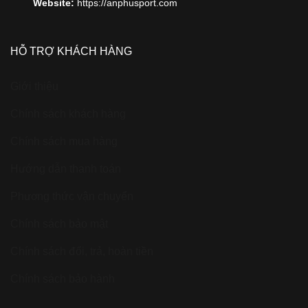
Website:
https://anphusport.com
HỖ TRỢ KHÁCH HÀNG
Giới thiệu
Chính sách khách hàng
Chính sách mua hàng
Hướng dẫn thanh toán
Phương thức vận chuyển
Chính sách bảo mật
Chính sách đổi, trả, hoàn tiền
Chính sách bảo hành