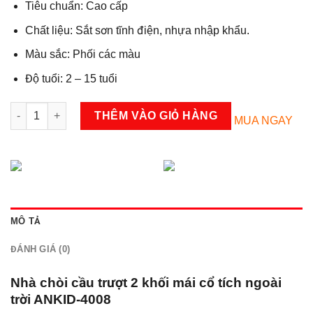
Tiêu chuẩn: Cao cấp
Chất liệu:
Sắt sơn tĩnh điện, nhựa nhập khẩu.
Màu sắc:
Phối các màu
Độ tuổi:
2 – 15 tuổi
Nhà chòi cầu trượt 2 khối mái cổ tích ANKID-4008 số lượng
THÊM VÀO GIỎ HÀNG
MUA NGAY
MÔ TẢ
ĐÁNH GIÁ (0)
Nhà chòi cầu trượt 2 khối mái cổ tích ngoài
trời ANKID-4008