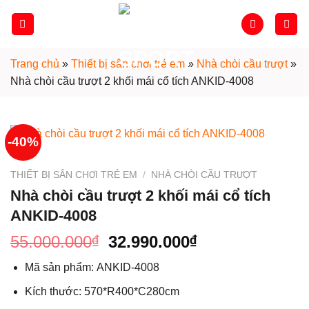
Skip
to
content
Trang chủ
»
Thiết bị sân chơi trẻ em
»
Nhà chòi cầu trượt
»
Nhà chòi cầu trượt 2 khối mái cổ tích ANKID-4008
-40%
THIẾT BỊ SÂN CHƠI TRẺ EM
/
NHÀ CHÒI CẦU TRƯỢT
Nhà chòi cầu trượt 2 khối mái cổ tích
ANKID-4008
55.000.000
32.990.000
₫
₫
Mã sản phẩm:
ANKID-4008
Kích thước: 570*R400*C280cm