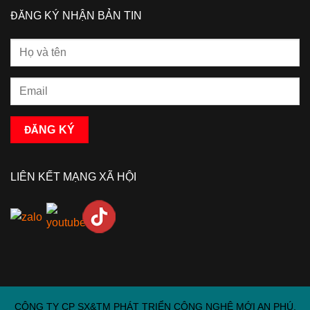
ĐĂNG KÝ NHẬN BẢN TIN
LIÊN KẾT MẠNG XÃ HỘI
CÔNG TY CP SX&TM PHÁT TRIỂN CÔNG NGHỆ MỚI AN PHÚ.