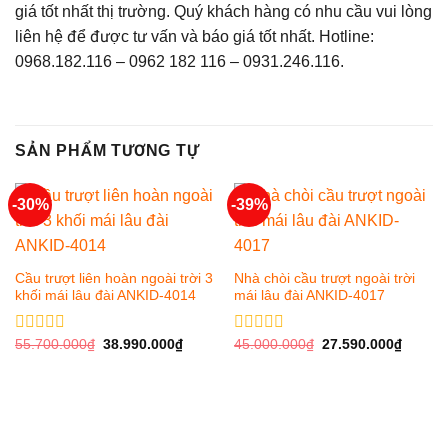
giá tốt nhất thị trường. Quý khách hàng có nhu cầu vui lòng
liên hệ để được tư vấn và báo giá tốt nhất. Hotline:
0968.182.116 – 0962 182 116 – 0931.246.116.
SẢN PHẨM TƯƠNG TỰ
-30%
-39%
Cầu trượt liên hoàn ngoài trời 3
Nhà chòi cầu trượt ngoài trời
khối mái lâu đài ANKID-4014
mái lâu đài ANKID-4017
Được
55.700.000
₫
38.990.000
₫
Được
45.000.000
₫
27.590.000
₫
xếp
xếp
hạng
hạng
0
0
5
5
sao
sao