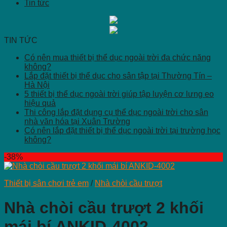
Tin tức
TIN TỨC
Có nên mua thiết bị thể dục ngoài trời đa chức năng
không?
Lắp đặt thiết bị thể dục cho sân tập tại Thường Tín –
Hà Nội
5 thiết bị thể dục ngoài trời giúp tập luyện cơ lưng eo
hiệu quả
Thi công lắp đặt dụng cụ thể dục ngoài trời cho sân
nhà văn hóa tại Xuân Trường
Có nên lắp đặt thiết bị thể dục ngoài trời tại trường học
không?
-38%
Thiết bị sân chơi trẻ em
/
Nhà chòi cầu trượt
Nhà chòi cầu trượt 2 khối
mái bí ANKID-4002