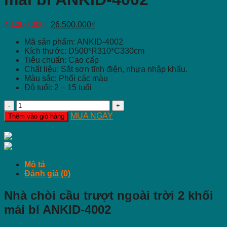
43.000.000
₫
26.500.000
₫
Mã sản phẩm:
ANKID-4002
Kích thước: D500*R310*C330cm
Tiêu chuẩn: Cao cấp
Chất liệu:
Sắt sơn tĩnh điện, nhựa nhập khẩu.
Màu sắc:
Phối các màu
Độ tuổi:
2 – 15 tuổi
Nhà
chòi
MUA NGAY
Thêm vào giỏ hàng
cầu
trượt
2
khối
mái
Mô tả
bí
Đánh giá (0)
ANKID-
4002
Nhà chòi cầu trượt ngoài trời 2 khối
số
lượng
mái bí ANKID-4002