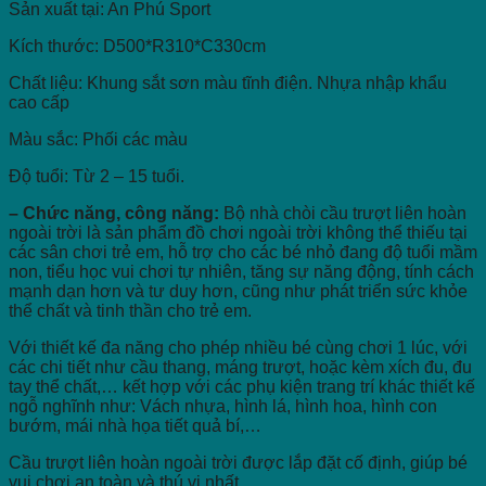
Sản xuất tại: An Phú Sport
Kích thước: D500*R310*C330cm
Chất liệu: Khung sắt sơn màu tĩnh điện. Nhựa nhập khẩu
cao cấp
Màu sắc: Phối các màu
Độ tuổi: Từ 2 – 15 tuổi.
– Chức năng, công năng:
Bộ nhà chòi cầu trượt liên hoàn
ngoài trời là sản phẩm đồ chơi ngoài trời không thể thiếu tại
các sân chơi trẻ em, hỗ trợ cho các bé nhỏ đang độ tuổi mầm
non, tiểu học vui chơi tự nhiên, tăng sự năng động, tính cách
mạnh dạn hơn và tư duy hơn, cũng như phát triển sức khỏe
thể chất và tinh thần cho trẻ em.
Với thiết kế đa năng cho phép nhiều bé cùng chơi 1 lúc, với
các chi tiết như cầu thang, máng trượt, hoặc kèm xích đu, đu
tay thể chất,… kết hợp với các phụ kiện trang trí khác thiết kế
ngỗ nghĩnh như: Vách nhựa, hình lá, hình hoa, hình con
bướm, mái nhà họa tiết quả bí,…
Cầu trượt liên hoàn ngoài trời được lắp đặt cố định, giúp bé
vui chơi an toàn và thú vị nhất.