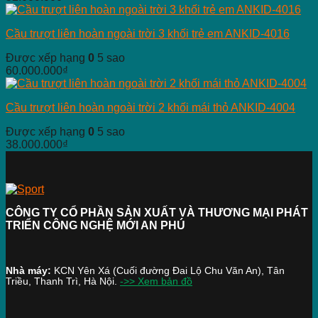
Cầu trượt liên hoàn ngoài trời 3 khối trẻ em ANKID-4016
Được xếp hạng
0
5 sao
60.000.000
₫
Cầu trượt liên hoàn ngoài trời 2 khối mái thỏ ANKID-4004
Được xếp hạng
0
5 sao
38.000.000
₫
CÔNG TY CỔ PHẦN SẢN XUẤT VÀ THƯƠNG MẠI PHÁT
TRIỂN CÔNG NGHỆ MỚI AN PHÚ
Nhà máy:
KCN Yên Xá (Cuối đường Đai Lộ Chu Văn An), Tân
Triều, Thanh Trì, Hà Nội.
->> Xem bản đồ