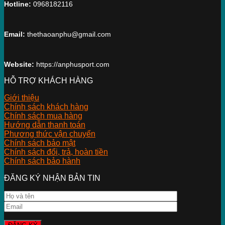
Hotline:
0968182116
Email:
thethaoanphu@gmail.com
Website:
https://anphusport.com
HỖ TRỢ KHÁCH HÀNG
Giới thiệu
Chính sách khách hàng
Chính sách mua hàng
Hướng dẫn thanh toán
Phương thức vận chuyển
Chính sách bảo mật
Chính sách đổi, trả, hoàn tiền
Chính sách bảo hành
ĐĂNG KÝ NHẬN BẢN TIN