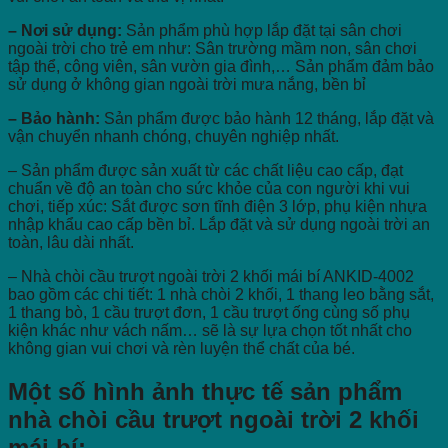
– Nơi sử dụng:
Sản phẩm phù hợp lắp đặt tại sân chơi
ngoài trời cho trẻ em như: Sân trường mầm non, sân chơi
tập thể, công viên, sân vườn gia đình,… Sản phẩm đảm bảo
sử dụng ở không gian ngoài trời mưa nắng, bền bỉ
– Bảo hành:
Sản phẩm được bảo hành 12 tháng, lắp đặt và
vận chuyển nhanh chóng, chuyên nghiệp nhất.
– Sản phẩm được sản xuất từ các chất liệu cao cấp, đạt
chuẩn về độ an toàn cho sức khỏe của con người khi vui
chơi, tiếp xúc: Sắt được sơn tĩnh điện 3 lớp, phụ kiện nhựa
nhập khẩu cao cấp bền bỉ. Lắp đặt và sử dụng ngoài trời an
toàn, lâu dài nhất.
– Nhà chòi cầu trượt ngoài trời 2 khối mái bí ANKID-4002
bao gồm các chi tiết: 1 nhà chòi 2 khối, 1 thang leo bằng sắt,
1 thang bò, 1 cầu trượt đơn, 1 cầu trượt ống cùng số phụ
kiện khác như vách nấm… sẽ là sự lựa chọn tốt nhất cho
không gian vui chơi và rèn luyện thể chất của bé.
Một số hình ảnh thực tế sản phẩm
nhà chòi cầu trượt ngoài trời 2 khối
mái bí: