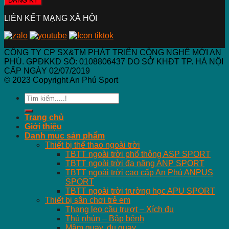
LIÊN KẾT MẠNG XÃ HỘI
CÔNG TY CP SX&TM PHÁT TRIỂN CÔNG NGHỆ MỚI AN
PHÚ. GPĐKKD SỐ: 0108806437 DO SỞ KHĐT TP. HÀ NỘI
CẤP NGÀY 02/07/2019
© 2023 Copyright An Phú Sport
Search
for:
Trang chủ
Giới thiệu
Danh mục sản phẩm
Thiết bị thể thao ngoài trời
TBTT ngoài trời phổ thông ASP SPORT
TBTT ngoài trời đa năng ANP SPORT
TBTT ngoài trời cao cấp An Phú ANPUS
SPORT
TBTT ngoài trời trường học APU SPORT
Thiết bị sân chơi trẻ em
Thang leo cầu trượt – Xích đu
Thú nhún – Bập bênh
Mâm quay, đu quay