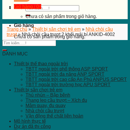
Giỏ hàng /
0
₫
Tìm
kiếm:
Chưa có sản phẩm trong giỏ hàng.
Giỏ hàng
Trang chủ
»
Thiết bị sân chơi trẻ em
»
Nhà chòi cầu
trượt
»
Nhà chòi cầu trượt 2 khối mái bí ANKID-4002
Chưa có sản phẩm trong giỏ hàng.
DANH MỤC
Thiết bị thể thao ngoài trời
TBTT ngoài trời phổ thông ASP SPORT
TBTT ngoài trời đa năng ANP SPORT
TBTT ngoài trời cao cấp An Phú ANPUS SPORT
TBTT ngoài trời trường học APU SPORT
Thiết bị sân chơi trẻ em
Thú nhún – Bập bênh
Thang leo cầu trượt – Xích đu
Mâm quay, đu quay
Nhà chòi cầu trượt
Vận động thể chất liên hoàn
Mô hình thực tế
Dự án đã thi công