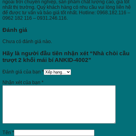
ngoài trời chuyên nghiệp, sản phẩm chất lượng cao, giá tốt
nhất thị trường. Quý khách hàng có nhu cầu vui lòng liên hệ
để được tư vấn và báo giá tốt nhất. Hotline: 0968.182.116 –
0962 182 116 – 0931.246.116.
Đánh giá
Chưa có đánh giá nào.
Hãy là người đầu tiên nhận xét “Nhà chòi cầu
trượt 2 khối mái bí ANKID-4002”
Đánh giá của bạn
*
Nhận xét của bạn
*
Tên
*