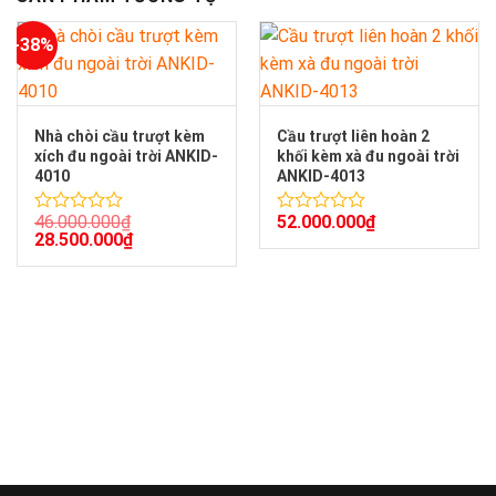
-38%
Nhà chòi cầu trượt kèm
Cầu trượt liên hoàn 2
xích đu ngoài trời ANKID-
khối kèm xà đu ngoài trời
4010
ANKID-4013
46.000.000
₫
52.000.000
₫
Được
Được
28.500.000
₫
xếp
xếp
hạng
hạng
0
0
5
5
sao
sao